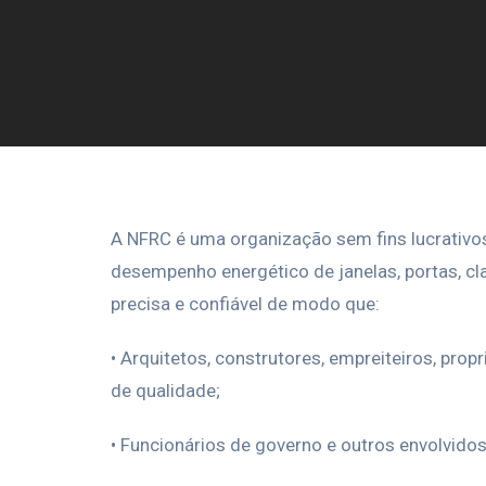
A NFRC é uma organização sem fins lucrativos
desempenho energético de janelas, portas, cl
precisa e confiável de modo que:
• Arquitetos, construtores, empreiteiros, pr
de qualidade;
• Funcionários de governo e outros envolvid