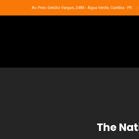
Av. Pres. Getúlio Vargas, 2483 - Água Verde, Curitiba - PR.
The Nat