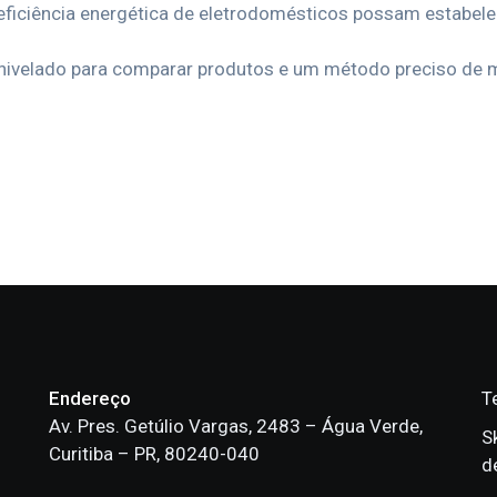
eficiência energética de eletrodomésticos possam estabel
 nivelado para comparar produtos e um método preciso de m
Endereço
T
Av. Pres. Getúlio Vargas, 2483 – Água Verde,
S
Curitiba – PR, 80240-040
d