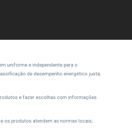
gem uniforme e independente para o
classificação de desempenho energético justa,
s produtos e fazer escolhas com informações
se os produtos atendem as normas locais;