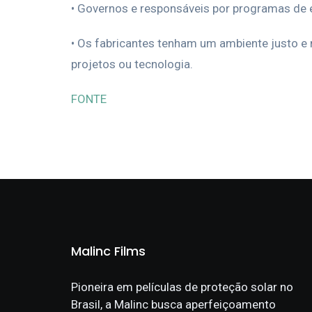
• Governos e responsáveis por programas de 
• Os fabricantes tenham um ambiente justo e
projetos ou tecnologia.
FONTE
Malinc Films
Pioneira em películas de proteção solar no
Brasil, a Malinc busca aperfeiçoamento